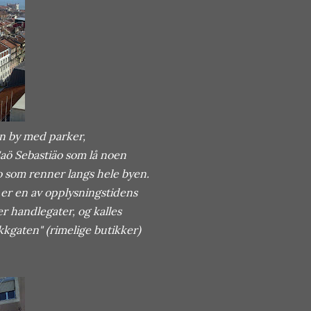
en by med parker,
Saö Sebastiäo som lå noen
jo som renner langs hele byen.
e er en av opplysningstidens
r handlegater, og kalles
kkgaten" (rimelige butikker)