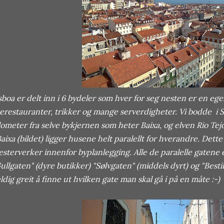
sboa er delt inn i 6 bydeler som hver for seg nesten er en eg
erestauranter, trikker og mange serverdigheter. Vi bodde i 
lometer fra selve bykjernen som heter Baixa, og elven Rio Te
Baixa (bildet) ligger husene helt paralellt for hverandre. Dett
sterverker innenfor byplanlegging. Alle de paralelle gatene e
ullgaten" (dyre butikker) "Sølvgaten" (middels dyrt) og "Besti
ldig greit å finne ut hvilken gate man skal gå i på en måte :-)