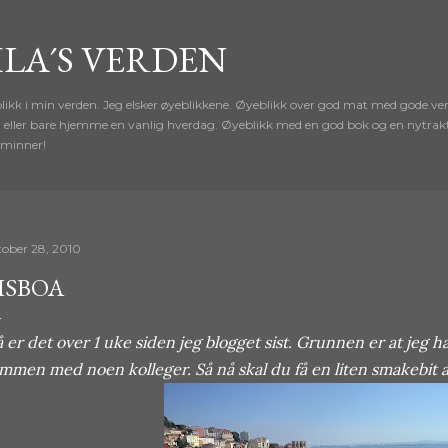
Gå til hovedinnhold
ILA´S VERDEN
nblikk i min verden. Jeg elsker øyeblikkene. Øyeblikk over god mat med gode 
, eller bare hjemme en vanlig hverdag. Øyeblikk med en god bok og en nytrakt
 minner!
tober 28, 2010
ISBOA
 er det over 1 uke siden jeg blogget sist. Grunnen er at jeg ha
mmen med noen kolleger. Så nå skal du få en liten smakebit 