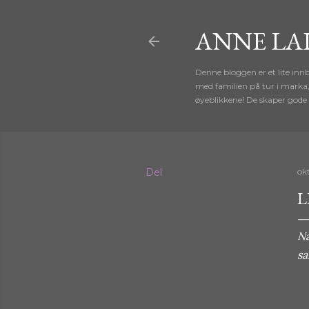
ANNE LA
Denne bloggen er et lite in
med familien på tur i marka
øyeblikkene! De skaper gode
Del
ok
L
Nå
sa